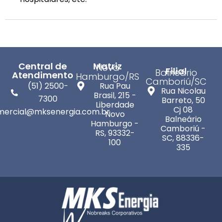
Central de
Matriz
Nova
Filial
Balneário
Atendimento
Hamburgo/RS
Camboriú/SC
(51) 2500-
Rua Pau
Rua Nicolau
Brasil, 215 -
7300
Barreto, 50
Liberdade
Cj 08
mercial@mksenergia.com.br
Novo
Balneário
Hamburgo -
Camboriú -
RS, 93332-
SC, 88336-
100
335