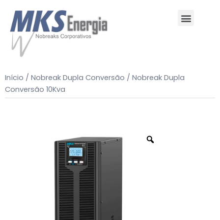
Quem Somos
Suporte e Contato
Início
/
Nobreak Dupla Conversão
/ Nobreak Dupla
Conversão 10Kva