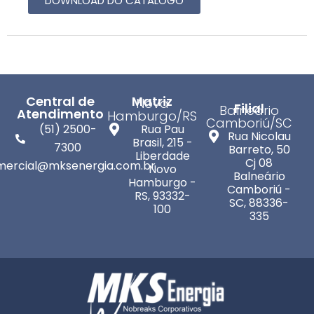
DOWNLOAD DO CATALOGO
Central de
Matriz
Nova
Filial
Balneário
Atendimento
Hamburgo/RS
Camboriú/SC
(51) 2500-
Rua Pau
Rua Nicolau
Brasil, 215 -
7300
Barreto, 50
Liberdade
Cj 08
mercial@mksenergia.com.br
Novo
Balneário
Hamburgo -
Camboriú -
RS, 93332-
SC, 88336-
100
335